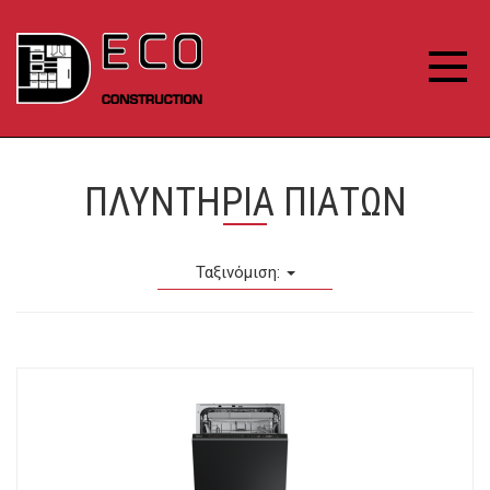
ΠΛΥΝΤΗΡΙΑ ΠΙΑΤΩΝ
Ταξινόμιση: