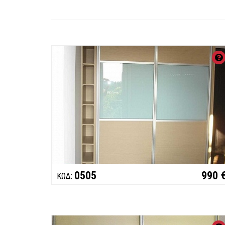
0505
990 
ΚΩΔ: