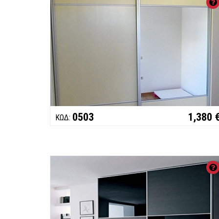
0503
1,380 
ΚΩΔ: