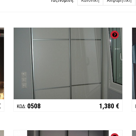
Ταξινόμιση:
Κανονική
Αλφαβητική
ΧΑΡΑΚΤΗΡΙΣΤΙΚΑ:
ΧΑΡΑΚΤ
Συρόμενη
Συρόμε
Μηχανισμοί
blum
Μηχανισ
Κουτιά
SHELMAN
Κουτιά
€
0508
1,380 €
ΚΩΔ: