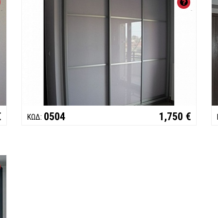
ΧΑΡΑΚΤΗΡΙΣΤΙΚΑ:
ΧΑΡΑΚΤ
Συρόμενη
Συρόμε
Μηχανισμοί
blum
Μηχανισ
Κουτιά
SHELMAN
Κουτιά
€
0504
1,750 €
ΚΩΔ:
ΧΑΡΑΚΤΗΡΙΣΤΙΚΑ:
Συρόμενη
Κουτιά
SHELMAN