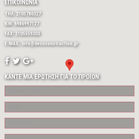
ΕΠΙΚΟΙΝΩΝΙΑ
ΤΗΛ: 2105786327
ΚΙΝ: 6986997127
FAX: 2105559303
E-MAIL: info@decoconstruction.gr
ΚΑΝΤΕ ΜΙΑ ΕΡΩΤΗΣΗ ΓΙΑ ΤΟ ΠΡΟΪΟΝ