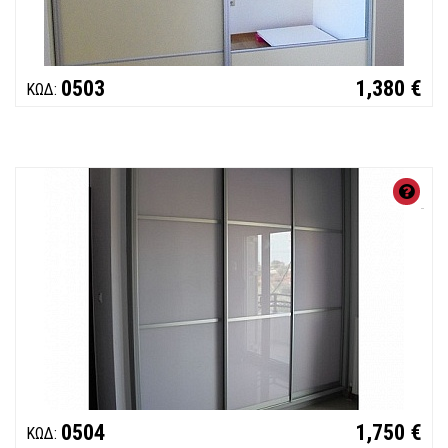
0503
1,380 €
ΚΩΔ:
ΧΑ
Συ
Μη
Κο
0504
1,750 €
ΚΩΔ: