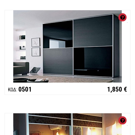
ΧΑ
Συ
Κο
0501
1,850 €
ΚΩΔ:
ΧΑ
Συ