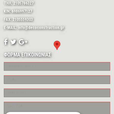
ΤΗΛ: 2105786327
ΚΙΝ: 6986997127
FAX: 2105559303
E-MAIL: info@decoconstruction.gr
ΦΟΡΜΑ ΕΠΙΚΟΙΝΩΝΙΑΣ