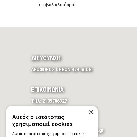
οβάλ κλειδαριά
ΔΙΕΥΘΥΝΣΗ
ΛΕΩΦΟΡΟΣ ΘΗΒΩΝ 424 ΙΛΙΟΝ
ΕΠΙΚΟΙΝΩΝΙΑ
ΤΗΛ: 2105786327
×
ΚΙΝ: 6986997127
Αυτός ο ιστότοπος
FAX: 2105559303
χρησιμοποιεί cookies
E-MAIL: info@decoconstruction.gr
Αυτός ο ιστότοπος χρησιμοποιεί cookies