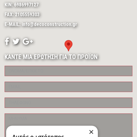
ΚΙΝ: 6986997127
FAX: 2105559303
E-MAIL: info@decoconstruction.gr
ΚΑΝΤΕ ΜΙΑ ΕΡΩΤΗΣΗ ΓΙΑ ΤΟ ΠΡΟΪΟΝ
×
Αυτός ο ιστότοπος